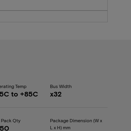
rating Temp
Bus Width
5C to +85C
x32
 Pack Qty
Package Dimension (W x
050
L x H) mm