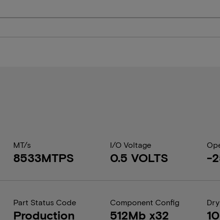
MT/s
I/O Voltage
Ope
8533MTPS
0.5 VOLTS
-2
Part Status Code
Component Config
Dry
Production
512Mb x32
1