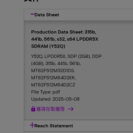
Data Sheet
Production Data Sheet: 315b,
441b, 561b, x32, x64 LPDDR5X
SDRAM (Y52Q)
Y52Q, LPDDR5X, SDP (2GB), DDP
(4GB), 315b, 441b, 561b,
MT62F512M32D1DS,
MT62F512M64D2EK,
MT62F512M64D2CZ
File Type: pdf
Updated: 2025-05-08
lock
獲得存取權限
Reach Statement