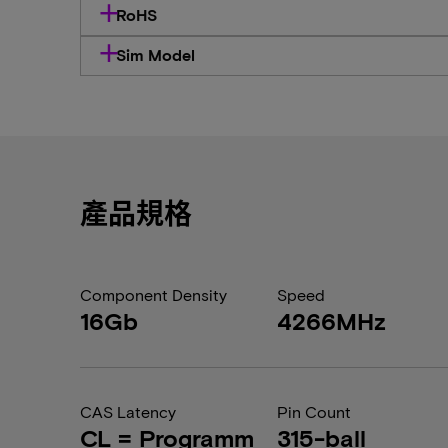
RoHS
Sim Model
產品規格
Component Density
Speed
16Gb
4266MHz
CAS Latency
Pin Count
CL = Programm
315-ball