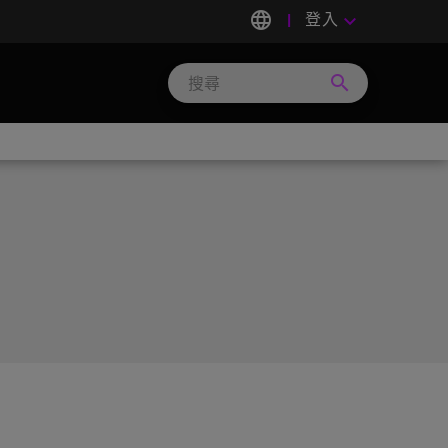
language
登入
keyboard_arrow_down
search
Search
Micron
Technology