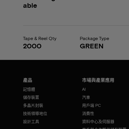
able
Tape & Reel Qty
Package Type
2000
GREEN
產品
市場與產業應用
記憶體
AI
儲存裝置
汽車
多晶片封裝
用戶端 PC
技術領導地位
消費性
設計工具
資料中心及伺服器