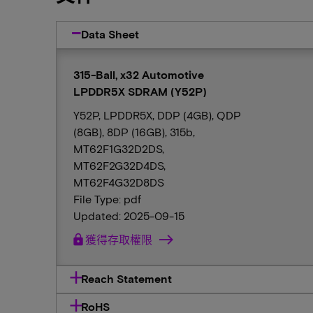
Data Sheet
315-Ball, x32 Automotive
LPDDR5X SDRAM (Y52P)
Y52P, LPDDR5X, DDP (4GB), QDP
(8GB), 8DP (16GB), 315b,
MT62F1G32D2DS,
MT62F2G32D4DS,
MT62F4G32D8DS
File Type: pdf
Updated: 2025-09-15
lock
獲得存取權限
Reach Statement
RoHS