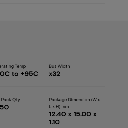
rating Temp
Bus Width
40C to +95C
x32
 Pack Qty
Package Dimension (W x
050
L x H) mm
12.40 x 15.00 x
1.10