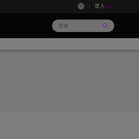
language
登入
keyboard_arrow_down
search
Search
Micron
Technology