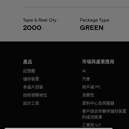
Tape & Reel Qty
Package Type
2000
GREEN
產品
市場與產業應用
記憶體
AI
儲存裝置
汽車
多晶片封裝
用戶端 PC
技術領導地位
消費性
設計工具
資料中心及伺服器
客戶與合作夥伴儲存裝置
的成功故事
工業用 IoT