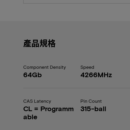
產品規格
Component Density
Speed
64Gb
4266MHz
CAS Latency
Pin Count
CL = Programm
315-ball
able