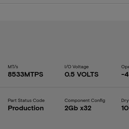
MT/s
I/O Voltage
Ope
8533MTPS
0.5 VOLTS
-
Part Status Code
Component Config
Dry
Production
2Gb x32
1