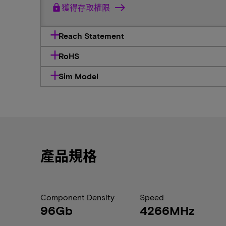
lock
獲得存取權限
Reach Statement
RoHS
Sim Model
產品規格
Component Density
Speed
96Gb
4266MHz