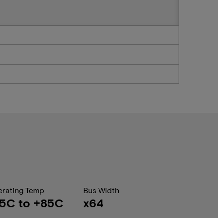
rating Temp
Bus Width
5C to +85C
x64