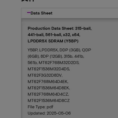
Data Sheet
Production Data Sheet: 315-ball,
441-ball, 561-ball, x32, x64,
LPDDR5X SDRAM (Y5BP)
Y5BP, LPDDR5X, DDP (3GB), QDP
(6GB), 8DP (12GB), 315b, 441b,
561b, MT62F768M32D2DS,
MT62F1536M32D4DS,
MT62F3G32D8DV,
MT62F768M64D4EK,
MT62F1536M64D8EK,
MT62F768M64D4CZ,
MT62F1536M64D8CZ
File Type: pdf
Updated: 2025-05-06