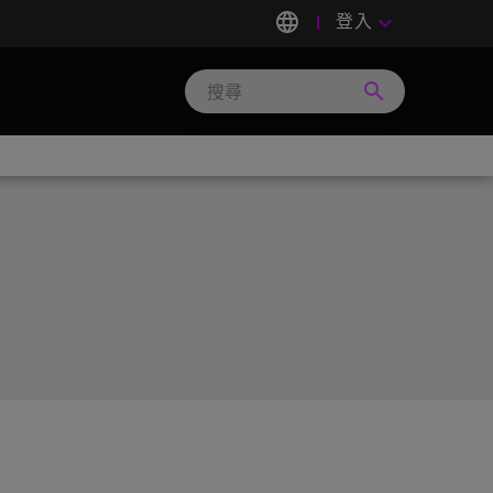
language
登入
keyboard_arrow_down
search
Search
Micron
Technology