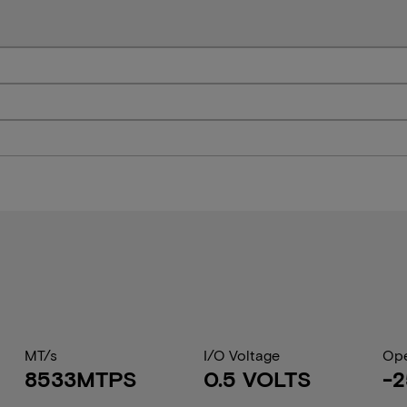
MT/s
I/O Voltage
Ope
8533MTPS
0.5 VOLTS
-2