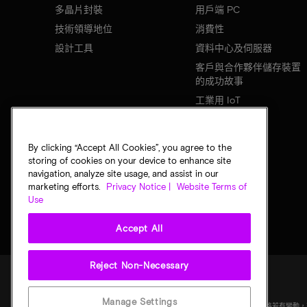
多晶片封裝
用戶端 PC
技術領導地位
消費性
設計工具
資料中心及伺服器
客戶與合作夥伴儲存裝置
的成功故事
工業用 IoT
行動裝置
網路基礎設施
By clicking “Accept All Cookies”, you agree to the
storing of cookies on your device to enhance site
navigation, analyze site usage, and assist in our
marketing efforts.
Privacy Notice |
Website Terms of
Use
Accept All
Reject Non-Necessary
法律
美光隱私公告
銷售條款
您的隱私選擇
Manage Settings
©
2026
Micron Technology, Inc. 保留所有權利。資訊、產品和／或規格