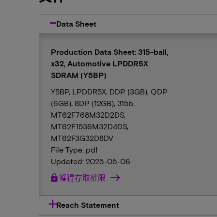
Data Sheet
Production Data Sheet: 315-ball,
x32, Automotive LPDDR5X
SDRAM (Y5BP)
Y5BP, LPDDR5X, DDP (3GB), QDP
(6GB), 8DP (12GB), 315b,
MT62F768M32D2DS,
MT62F1536M32D4DS,
MT62F3G32D8DV
File Type: pdf
Updated: 2025-05-06
lock
獲得存取權限
Reach Statement