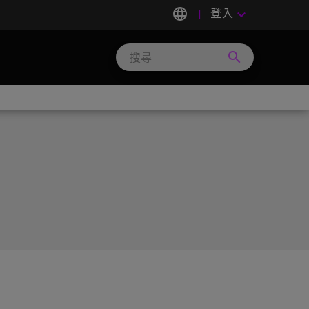
language
登入
keyboard_arrow_down
search
Search
Micron
Technology