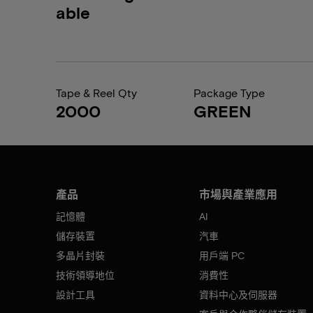
able
Tape & Reel Qty
Package Type
2000
GREEN
產品
市場與產業應用
記憶體
AI
儲存裝置
汽車
多晶片封裝
用戶端 PC
技術領導地位
消費性
設計工具
資料中心及伺服器