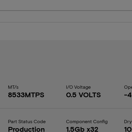
MT/s
I/O Voltage
Ope
8533MTPS
0.5 VOLTS
-4
Part Status Code
Component Config
Dry
Production
1.5Gb x32
1