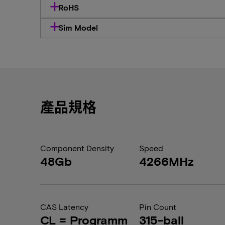
RoHS
Sim Model
產品規格
Component Density
Speed
48Gb
4266MHz
CAS Latency
Pin Count
CL = Programm
315-ball