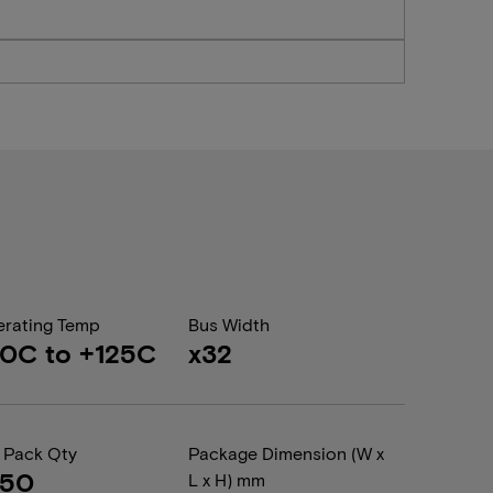
rating Temp
Bus Width
0C to +125C
x32
 Pack Qty
Package Dimension (W x
050
L x H) mm