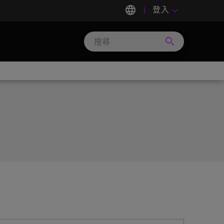
language
登入
keyboard_arrow_down
search
Search
Micron
Technology