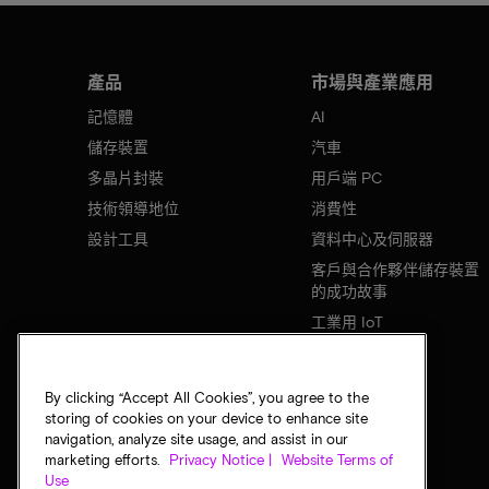
產品
市場與產業應用
記憶體
AI
儲存裝置
汽車
多晶片封裝
用戶端 PC
技術領導地位
消費性
設計工具
資料中心及伺服器
客戶與合作夥伴儲存裝置
的成功故事
工業用 IoT
行動裝置
網路基礎設施
By clicking “Accept All Cookies”, you agree to the
storing of cookies on your device to enhance site
navigation, analyze site usage, and assist in our
marketing efforts.
Privacy Notice |
Website Terms of
Use