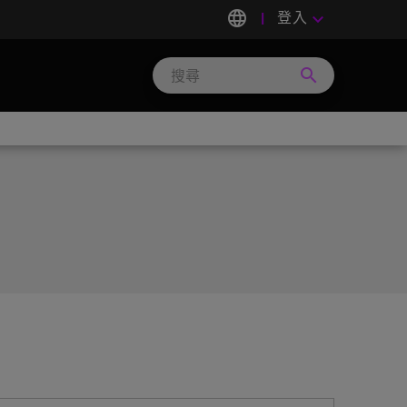
language
登入
keyboard_arrow_down
search
Search
Micron
Technology