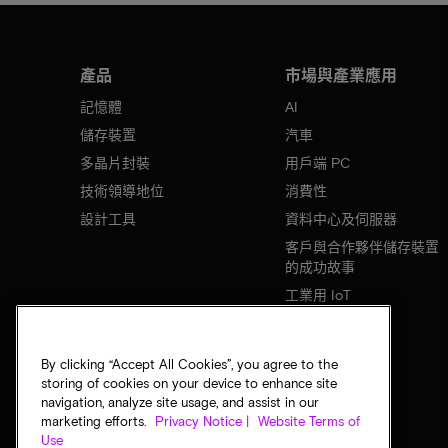
產品
市場與產業應用
記憶體
AI
儲存裝置
汽車
多晶片封裝
用戶端 PC
技術領導地位
消費性
設計工具
資料中心及伺服器
客戶與合作夥伴儲存裝置
的成功故事
工業用 IoT
行動裝置
網路基礎設施
By clicking “Accept All Cookies”, you agree to the
storing of cookies on your device to enhance site
navigation, analyze site usage, and assist in our
marketing efforts.
Privacy Notice |
Website Terms of
Use