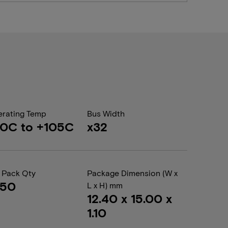
rating Temp
Bus Width
0C to +105C
x32
 Pack Qty
Package Dimension (W x
050
L x H) mm
12.40 x 15.00 x
1.10