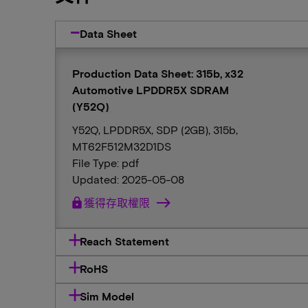
Data Sheet
Production Data Sheet: 315b, x32
Automotive LPDDR5X SDRAM
(Y52Q)
Y52Q, LPDDR5X, SDP (2GB), 315b,
MT62F512M32D1DS
File Type: pdf
Updated: 2025-05-08
lock
獲得存取權限
Reach Statement
RoHS
Sim Model