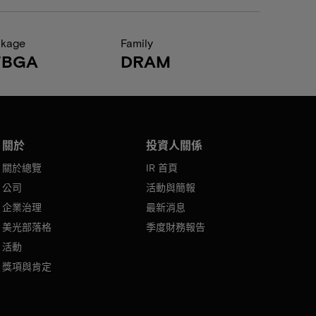
ckage
Family
FBGA
DRAM
關於
投資人關係
關於總覽
IR 首頁
公司
活動與簡報
企業治理
最新消息
美光部落格
季度財務報告
活動
獎項與肯定