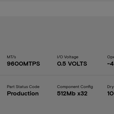
MT/s
I/O Voltage
Ope
9600MTPS
0.5 VOLTS
-4
Part Status Code
Component Config
Dry
Production
512Mb x32
1