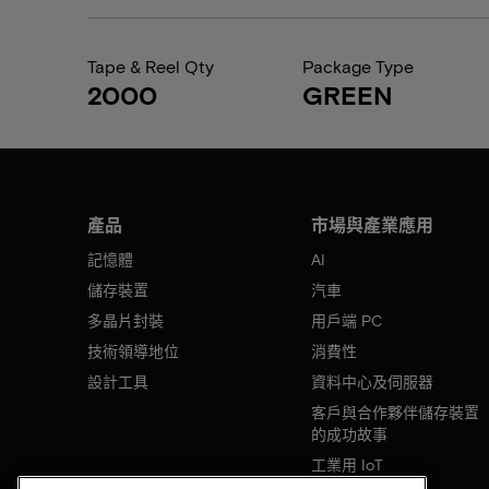
Tape & Reel Qty
Package Type
2000
GREEN
產品
市場與產業應用
記憶體
AI
儲存裝置
汽車
多晶片封裝
用戶端 PC
技術領導地位
消費性
設計工具
資料中心及伺服器
客戶與合作夥伴儲存裝置
的成功故事
工業用 IoT