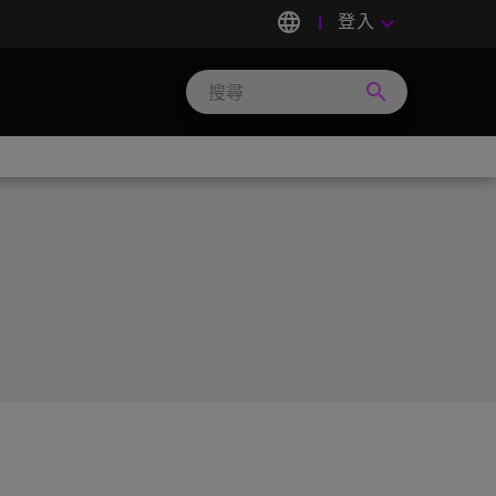
language
登入
keyboard_arrow_down
search
Search
Micron
Technology