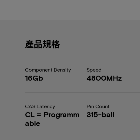
產品規格
Component Density
Speed
16Gb
4800MHz
CAS Latency
Pin Count
CL = Programm
315-ball
able