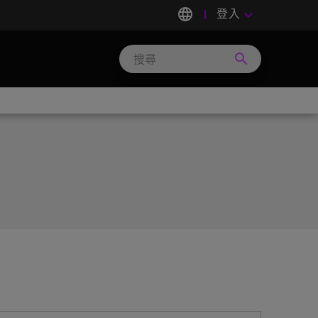
language
登入
keyboard_arrow_down
search
Search
Micron
Technology