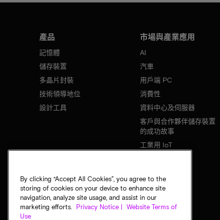
產品
市場與產業應用
記憶體
AI
儲存裝置
汽車
多晶片封裝
用戶端 PC
技術領導地位
消費性
設計工具
資料中心及伺服器
客戶與合作夥伴儲存裝置
的成功故事
工業用 IoT
行動裝置
網路基礎設施
By clicking “Accept All Cookies”, you agree to the
storing of cookies on your device to enhance site
navigation, analyze site usage, and assist in our
marketing efforts.
Privacy Notice |
Website Terms of
Use