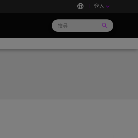
language
登入
keyboard_arrow_down
search
Search
Micron
Technology