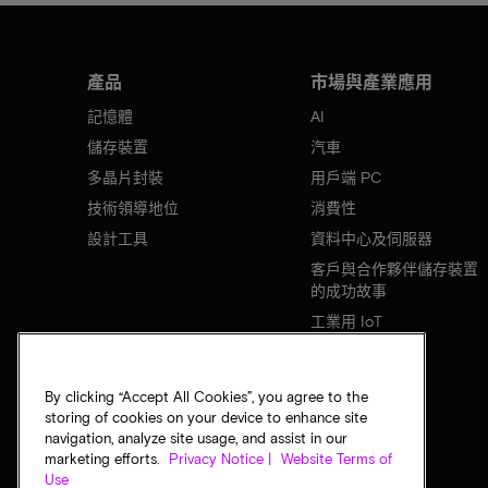
產品
市場與產業應用
記憶體
AI
儲存裝置
汽車
多晶片封裝
用戶端 PC
技術領導地位
消費性
設計工具
資料中心及伺服器
客戶與合作夥伴儲存裝置
的成功故事
工業用 IoT
行動裝置
網路基礎設施
By clicking “Accept All Cookies”, you agree to the
storing of cookies on your device to enhance site
navigation, analyze site usage, and assist in our
marketing efforts.
Privacy Notice |
Website Terms of
Use