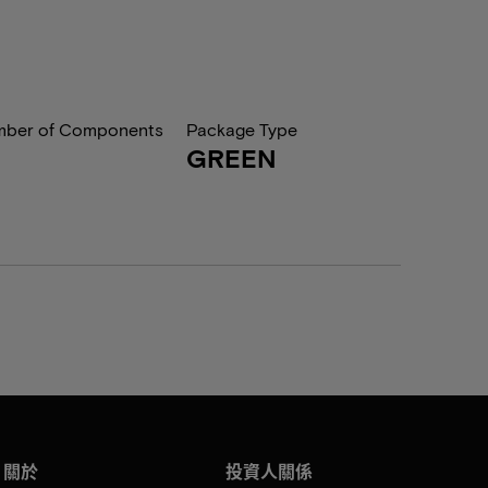
ber of Components
Package Type
GREEN
關於
投資人關係