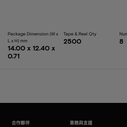
Package Dimension (W x
Tape & Reel Qty
Num
2500
8
L x H) mm
14.00 x 12.40 x
0.71
合作夥伴
業務與支援