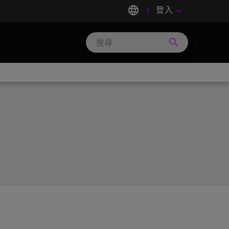
language
登入
keyboard_arrow_down
search
Search
Micron
Technology