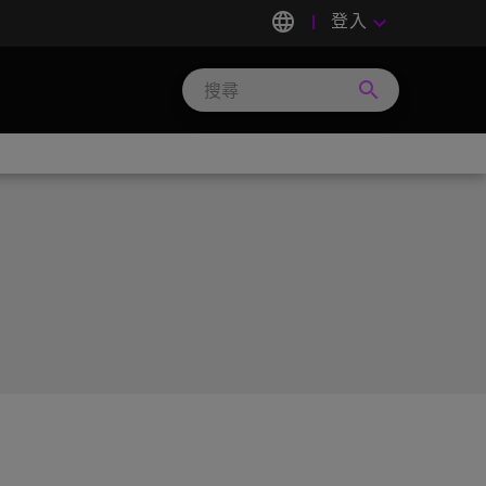
language
登入
keyboard_arrow_down
search
Search
Micron
Technology