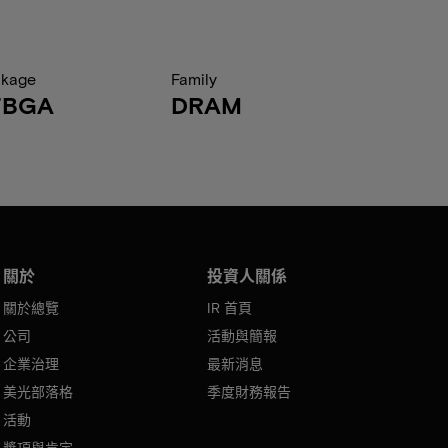
ckage
Family
FBGA
DRAM
關於
投資人關係
關於總覽
IR 首頁
公司
活動與簡報
企業治理
最新消息
美光部落格
季度財務報告
活動
獎項與肯定