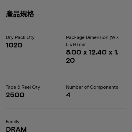
產品規格
Dry Pack Qty
Package Dimension (W x
1020
L x H) mm
8.00 x 12.40 x 1.
20
Tape & Reel Qty
Number of Components
2500
4
Family
DRAM