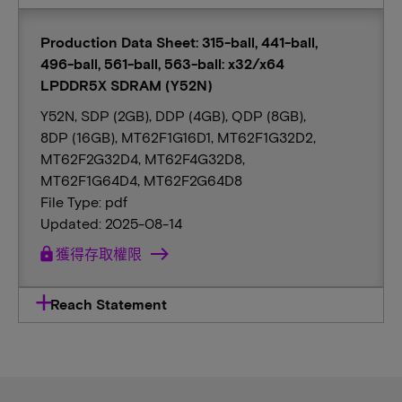
Production Data Sheet: 315-ball, 441-ball,
496-ball, 561-ball, 563-ball: x32/x64
LPDDR5X SDRAM (Y52N)
Y52N, SDP (2GB), DDP (4GB), QDP (8GB),
8DP (16GB), MT62F1G16D1, MT62F1G32D2,
MT62F2G32D4, MT62F4G32D8,
MT62F1G64D4, MT62F2G64D8
File Type: pdf
Updated: 2025-08-14
lock
獲得存取權限
Reach Statement