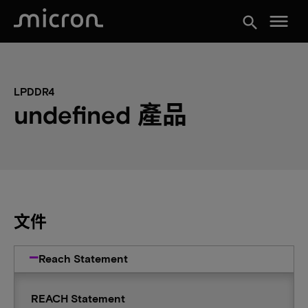
menu
search
LPDDR4
undefined 產品
文件
Reach Statement
REACH Statement