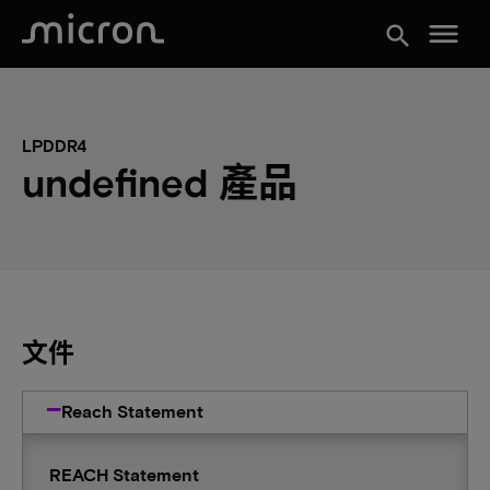
menu
search
LPDDR4
undefined 產品
文件
Reach Statement
REACH Statement