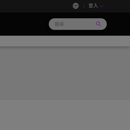
language
登入
keyboard_arrow_down
search
Search
Micron
Technology