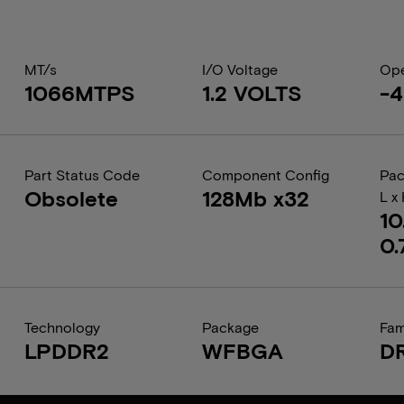
MT/s
I/O Voltage
Ope
1066MTPS
1.2 VOLTS
-4
Part Status Code
Component Config
Pac
Obsolete
128Mb x32
L x
10
0.
Technology
Package
Fam
LPDDR2
WFBGA
D