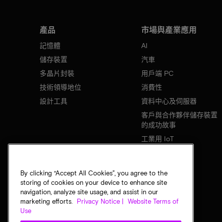
產品
市場與產業應用
記憶體
AI
儲存裝置
汽車
多晶片封裝
用戶端 PC
技術領導地位
消費性
設計工具
資料中心及伺服器
客戶與合作夥伴儲存裝置
的成功故事
工業用 IoT
行動裝置
網路基礎設施
By clicking “Accept All Cookies”, you agree to the
storing of cookies on your device to enhance site
navigation, analyze site usage, and assist in our
marketing efforts.
Privacy Notice |
Website Terms of
Use