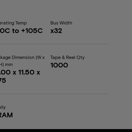
rating Temp
Bus Width
0C to +105C
x32
kage Dimension (W x
Tape & Reel Qty
1000
 H) mm
.00 x 11.50 x
75
ily
RAM