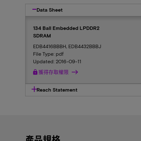
Data Sheet
134 Ball Embedded LPDDR2
SDRAM
EDB4416BBBH, EDB4432BBBJ
File Type: pdf
Updated: 2016-09-11
lock
獲得存取權限
Reach Statement
產品規格