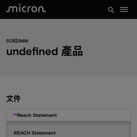
menu
search
SOEDIMM
undefined 產品
文件
Reach Statement
REACH Statement