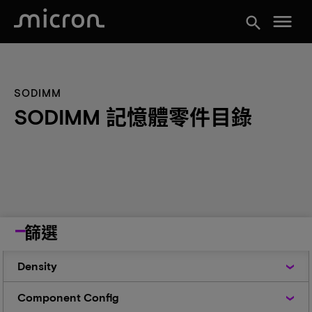
menu
search
SODIMM
SODIMM 記憶體零件目錄
篩選
Density
Density
Component
Component Config
Config