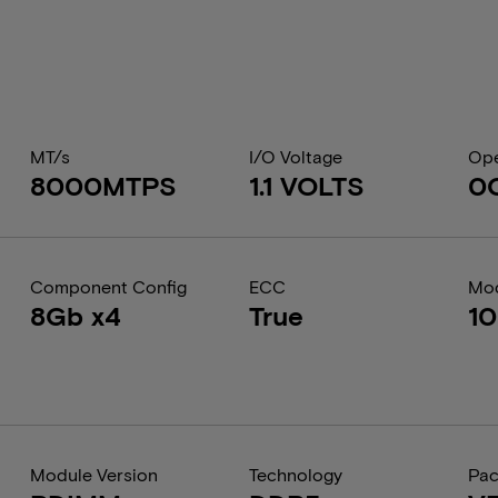
MT/s
I/O Voltage
Ope
8000MTPS
1.1 VOLTS
0
Component Config
ECC
Mod
8Gb x4
True
1
Module Version
Technology
Pa