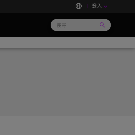
language
登入
keyboard_arrow_down
search
Search
Micron
Technology