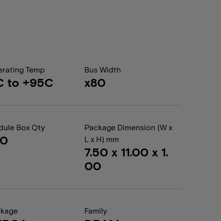
rating Temp
Bus Width
C to +95C
x80
ule Box Qty
Package Dimension (W x
00
L x H) mm
7.50 x 11.00 x 1.
00
ckage
Family