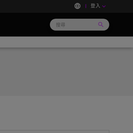
language
登入
keyboard_arrow_down
search
Search
Micron
Technology