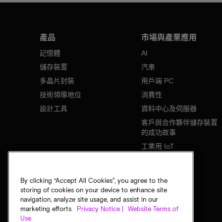
產品
市場與產業應用
記憶體
AI
儲存裝置
汽車
多晶片封裝
用戶端 PC
技術領導地位
消費性
設計工具
資料中心及伺服器
客戶與合作夥伴儲存裝置
的成功故事
工業用 IoT
行動裝置
網路基礎設施
By clicking “Accept All Cookies”, you agree to the
storing of cookies on your device to enhance site
navigation, analyze site usage, and assist in our
marketing efforts.
Privacy Notice |
Website Terms of
Use