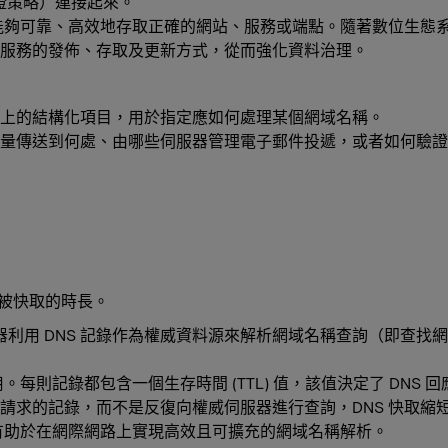
驗證策略）連接起來。
能夠可靠、高效地存取正確的網站、服務或端點。隨著數位生態系
服務的發佈、存取及更新方式，從而強化資料治理。
伺服器上的結構化項目，用於指定應如何處理某個網域名稱。
量傳送到何處、由哪些伺服器管理電子郵件投遞，或者如何驗證
可被快取的時長。
伺服器利用 DNS 記錄作為權威資料源來解析網域名稱查詢（即查
每則記錄都包含一個生存時間 (TTL) 值，該值決定了 DNS 
請求的記錄，而不是反復向權威伺服器進行查詢，DNS 快取縮
錄有助於在網際網路上實現高效且可擴充的網域名稱解析。