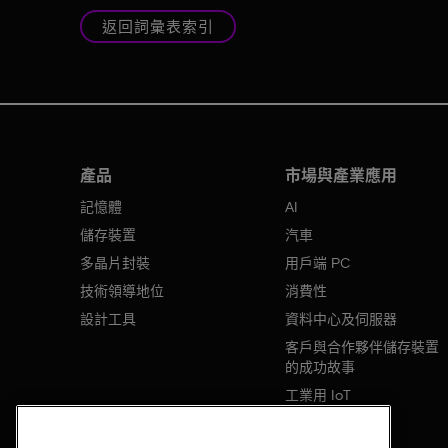
返回詞彙表索引
產品
市場與產業應用
記憶體
AI
儲存裝置
汽車
多晶片封裝
用戶端 PC
技術領導地位
消費性
設計工具
資料中心及伺服器
客戶與合作夥伴儲存裝置
的成功故事
工業用 IoT
行動裝置