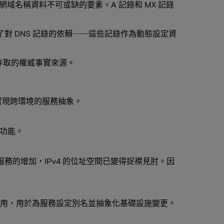
域名稱資料不可或缺的要素。A 記錄和 MX 記錄
了對 DNS 記錄的依賴──這些記錄作為動態設定資
存取的權威事實來源。
實現跨環境的服務抽象。
由功能。
置和服務的增加，IPv4 的位址空間已變得捉襟見肘。因
很常用，用於為服務設定別名並抽象化基礎設施變更。