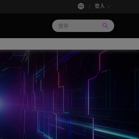
language
登入
keyboard_arrow_down
search
Search
Micron
Technology