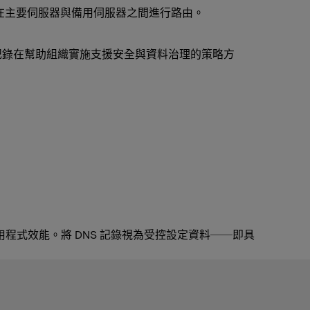
在主要伺服器與備用伺服器之間進行路由。
XT 記錄在幫助組織實施支援安全與資料治理的策略方
：
用程式效能。將 DNS 記錄視為受控設定資料──即具