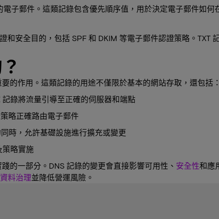
的電子郵件。這類記錄包含優先順序值，用於決定電子郵件如何
和安全目的，包括 SPF 和 DKIM 等電子郵件認證策略。T
的？
關重要的作用。這類記錄的用途不僅限於基本的網站存取，還包括
AME 記錄將流量引導至正確的伺服器和端點
證策略正確路由電子郵件
的同時，允許基礎設施進行擴充或變更
及策略實施
實踐的一部分。DNS 記錄的變更會直接影響可用性、
安全性
和應
資料治理
並降低營運風險。