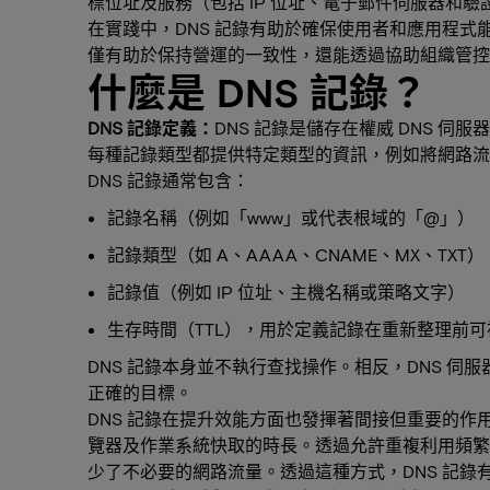
標位址及服務（包括 IP 位址、電子郵件伺服器和
在實踐中，DNS 記錄有助於確保使用者和應用程式
僅有助於保持營運的一致性，還能透過協助組織管控
什麼是 DNS 記錄？
DNS 記錄定義：
DNS 記錄是儲存在權威 DNS 
每種記錄類型都提供特定類型的資訊，例如將網路流
DNS 記錄通常包含：
記錄名稱（例如「www」或代表根域的「@」）
記錄類型（如 A、AAAA、CNAME、MX、TXT）
記錄值（例如 IP 位址、主機名稱或策略文字）
生存時間（TTL），用於定義記錄在重新整理前
DNS 記錄本身並不執行查找操作。相反，DNS 
正確的目標。
DNS 記錄在提升效能方面也發揮著間接但重要的作用。
覽器及作業系統快取的時長。透過允許重複利用頻繁
少了不必要的網路流量。透過這種方式，DNS 記