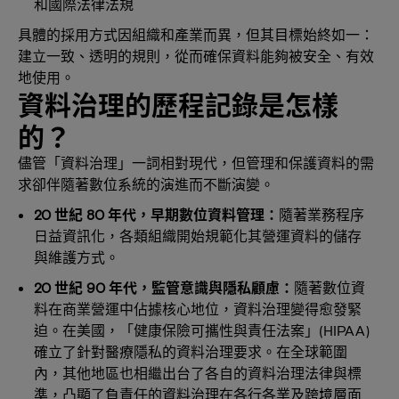
和國際法律法規
具體的採用方式因組織和產業而異，但其目標始終如一：
建立一致、透明的規則，從而確保資料能夠被安全、有效
地使用。
資料治理的歷程記錄是怎樣
的？
儘管「資料治理」一詞相對現代，但管理和保護資料的需
求卻伴隨著數位系統的演進而不斷演變。
20 世紀 80 年代，早期數位資料管理：
隨著業務程序
日益資訊化，各類組織開始規範化其營運資料的儲存
與維護方式。
20 世紀 90 年代，監管意識與隱私顧慮：
隨著數位資
料在商業營運中佔據核心地位，資料治理變得愈發緊
迫。在美國，「健康保險可攜性與責任法案」(HIPAA)
確立了針對醫療隱私的資料治理要求。在全球範圍
內，其他地區也相繼出台了各自的資料治理法律與標
準，凸顯了負責任的資料治理在各行各業及跨境層面