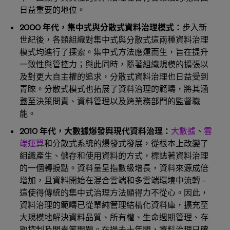
日益重要的地位。
2000 年代，集中式與分散式資料治理模式：
步入新
世紀後，各類組織對集中式與分散式這兩種資料治理
模式均進行了探索。集中式方法應運而生，旨在提升
一致性與管控力；與此同時，隨著組織規模的擴張以
及對更大自主權的追求，分散式資料治理也日益受到
青睞。分散式模式也拓展了資料治理的範疇，將其涵
蓋至決策問責、資料管理以及跨業務部門的監督職
能。
2010 年代，大數據爆發與現代資料治理：
大數據
、
雲
端運算
和分散式系統的爆發式發展，從根本上改變了
組織產生、儲存和使用資料的方式，標誌著資料治理
的一個轉捩點。資料量呈指數級增長，資料來源成倍
增加，且資料開始在混合雲端和多雲端環境中流轉 -
這使得傳統的集中式治理方法顯得力不從心。因此，
資料治理的範疇已從單純管理結構化資料庫，擴充至
大規模地解決資料品質、所有權、生命週期管理、存
取控制及問責等問題。在過去十年間，資料治理已確