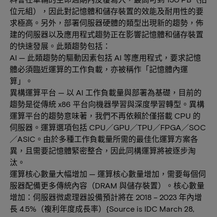
位元組），因此對記憶體和儲存裝置的效能及耐用性的要
求極高。另外，部署伺服器硬體的類型出現新的趨勢，佈
建的伺服器以及應用程式趨勢正在影響記憶體和儲存裝置
的快速發展。此類趨勢包括：
AI — 此類趨勢的驅動因素包括 AI 等應用程式，要求記憶
體必須臨近運算的工作負載，亦被稱作「記憶體內運
算」。
異構運算平台 — 以 AI 工作負載量與部署為基礎，目前的
趨勢是從傳統 x86 平台向機器學習與深度學習轉型。異構
運算平台的趨勢意味著，我們不再依賴於僅搭載 CPU 的
伺服器。運算選項包括 CPU／GPU／TPU／FPGA／SOC
／ASIC。由於多種工作負載量所需的最佳化運算方案各
異，且需要記憶體緊密整合，因此同構運算將被逐步淘
汰。
運算核心數量大幅增加 — 運算核心數量增加，需要每個伺
服器配備更多傳統內容（DRAM 與儲存裝置）。核心數量
增加：伺服器微處理器設備預計將在 2018 – 2023 年內增
長 4.5%（複利年度成長率）{Source is IDC March 28,