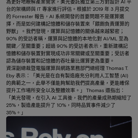
為更好地瞭解產業需求，美光委託獨立第三方對設計 AI 平
台的架構師與 IT 專家進行評估。根據於 2019 年 3 月提交
的 Forrester 報告，AI 系統開發的首要問題不是運算選
擇，而是如何建構記憶體和儲存裝置來「餵飽負責運算的
野獸」。我們發現，運算與記憶體的關係越來越緊密；
90% 的受訪者稱，運算與記憶體的本地化對 AI/ML 至為
關鍵／至關重要；超過 90% 的受訪者表示，重新建構記
憶體和儲存裝置對實現成功非常關鍵或至關重要；受訪者
認為儲存裝置和記憶體的吞吐量比運算更為重要。
資深副總裁暨電腦運算與網路業務部門總經理 Thomas T.
Eby 表示：「美光是在自有製造廠充分利用人工智慧 (AI)
的典範之一，此舉不僅能夠幫助我們提高產量，更能確保
提升工作場所安全以及整體效率。」 Thomas 還指出：
「美光發現，在引入 AI 工具後，我們的產量成熟期縮短了
25%，製造產能提升了 10%，同時品質事件減少了
35%。」