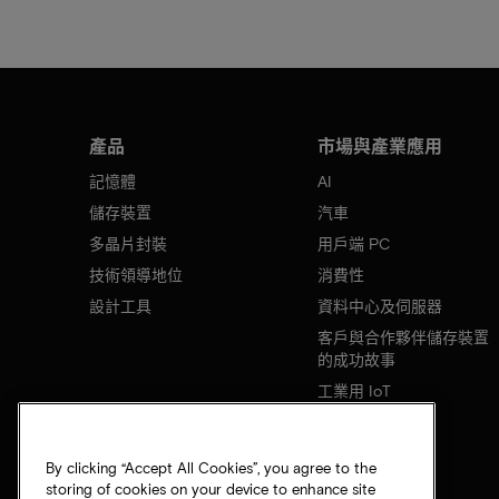
產品
市場與產業應用
記憶體
AI
儲存裝置
汽車
多晶片封裝
用戶端 PC
技術領導地位
消費性
設計工具
資料中心及伺服器
客戶與合作夥伴儲存裝置
的成功故事
工業用 IoT
行動裝置
網路基礎設施
By clicking “Accept All Cookies”, you agree to the
storing of cookies on your device to enhance site