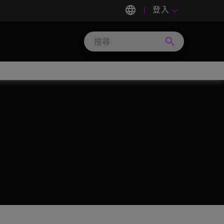
language
登入
keyboard_arrow_down
search
Search
Micron
Technology