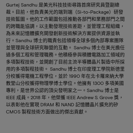
Gurtej Sandhu 是美光科技技術尋路首席研究員暨副總
裁。目前，他負責美光的端到端（Si-to-Package）研發
技術藍圖。他的工作範圍包括推動各部門和業務部門之間
的跨職能協調，以主動發現技術差距，並管理工程組織，
為未來記憶體擴充開發創新技術解決方案提供資源並執
行。Sandhu 博士的職責包括領導全球多個內部專案團隊
並管理與全球研究聯盟的互動。 Sandhu 博士在美光擔任
過多個工程和管理職務。他積極參與積體電路加工領域的
多項製程技術，並開創了目前主流半導體晶片製造中所採
用的多項製程技術。 Sandhu 博士在印度理工學院新德里
分校獲得電機工程學位，並於 1990 年在北卡羅來納大學
教堂山分校獲得物理學博士學位。他擁有 1300 多項美國
專利，是世界公認的頂尖發明家之一。Sandhu 博士是
IEEE 成員。2018 年，他榮獲 IEEE Andrew S. Grove 獎，
以表彰他在實現 DRAM 和 NAND 記憶體晶片擴充的矽
CMOS 製程技術方面做出的傑出貢獻。