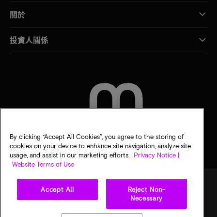
關於
投資人關係
聯絡我們
By clicking “Accept All Cookies”, you agree to the storing of
cookies on your device to enhance site navigation, analyze site
usage, and assist in our marketing efforts.
Privacy Notice |
Website Terms of Use
Accept All
Reject Non-
Necessary
法律
美光隱私公告
銷售條款
您的隱私選擇