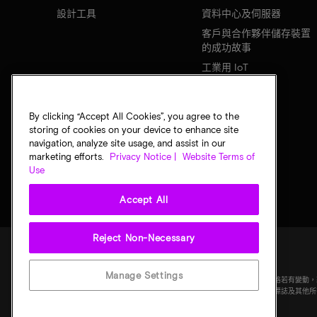
設計工具
資料中心及伺服器
客戶與合作夥伴儲存裝置
的成功故事
工業用 IoT
行動裝置
網路基礎設施
By clicking “Accept All Cookies”, you agree to the
storing of cookies on your device to enhance site
navigation, analyze site usage, and assist in our
marketing efforts.
Privacy Notice |
Website Terms of
Use
Accept All
Reject Non-Necessary
法律
美光隱私公告
銷售條款
您的隱私選擇
Manage Settings
©
2026
Micron Technology, Inc. 保留所有權利。資訊、產品和／或規格
準，不提供任何形式的保固。繪圖可能不符合比例。Micron、Micron 標誌及其他所有 Micron 
產。其他所有商標皆屬其各自擁有者所有。