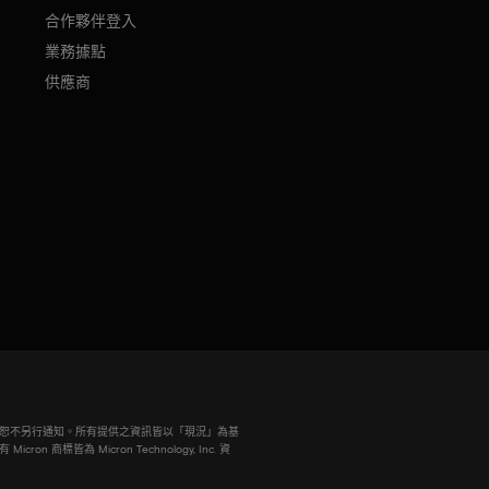
合作夥伴登入
業務據點
供應商
若有變動，恕不另行通知。所有提供之資訊皆以「現況」為基
商標皆為 Micron Technology, Inc. 資