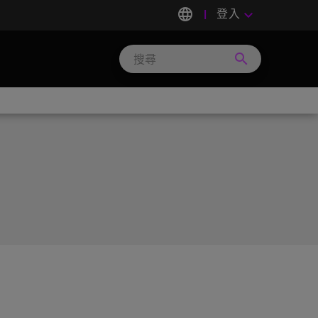
language
登入
keyboard_arrow_down
search
Search
Micron
Technology