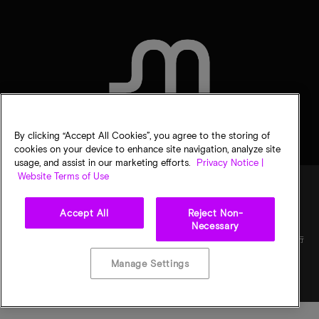
聯絡我們
By clicking “Accept All Cookies”, you agree to the storing of
cookies on your device to enhance site navigation, analyze site
usage, and assist in our marketing efforts.
Privacy Notice |
Website Terms of Use
Accept All
Reject Non-
法律
美光隱私公告
銷售條款
您的隱私選擇
Necessary
©
2026
Micron Technology, Inc. 保留所有權利。資訊、產品和／或規格若有變動，恕不另行
通知。所有提供之資訊皆以「現況」為基準，不提供任何形式的保固。繪圖可能不符合比
例。Micron、Micron 標誌及其他所有 Micron 商標皆為 Micron Technology, Inc. 資產。其
Manage Settings
他所有商標皆屬其各自擁有者所有。