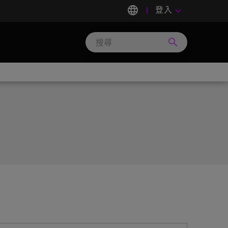
language
登入
keyboard_arrow_down
search
Search
Micron
Technology