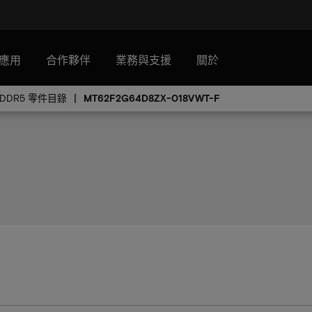
應用
合作夥伴
業務與支援
關於
PDDR5 零件目錄
MT62F2G64D8ZX-018VWT-F