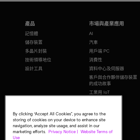
產品
市場與產業應用
記憶體
AI
儲存裝置
汽車
多晶片封裝
用戶端 PC
技術領導地位
消費性
設計工具
資料中心及伺服器
客戶與合作夥伴儲存裝置
的成功故事
工業用 IoT
行動裝置
網路基礎設施
By clicking “Accept All Cookies”, you agree to the
storing of cookies on your device to enhance site
navigation, analyze site usage, and assist in our
marketing efforts.
Privacy Notice |
Website Terms of
Use