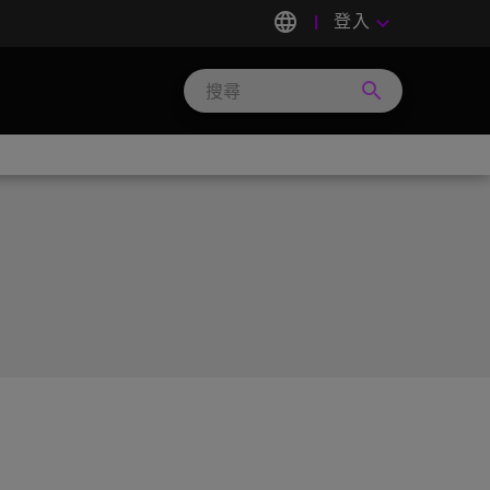
language
登入
keyboard_arrow_down
search
Search
Micron
Technology