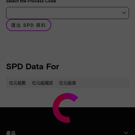
Select the Process Code
keyboard_arrow_down
匯出 SPD 資料
SPD Data For
位元組數
位元組描述
位元組值
產品