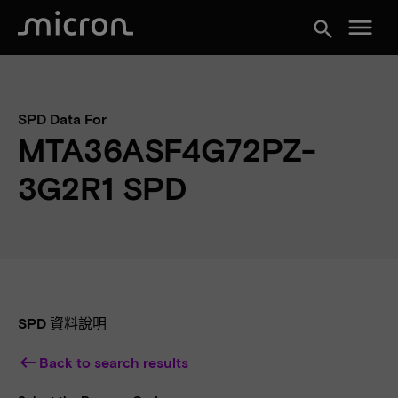
menu
search
SPD Data For
MTA36ASF4G72PZ-
3G2R1 SPD
SPD 資料說明
keyboard_backspace
Back to search results