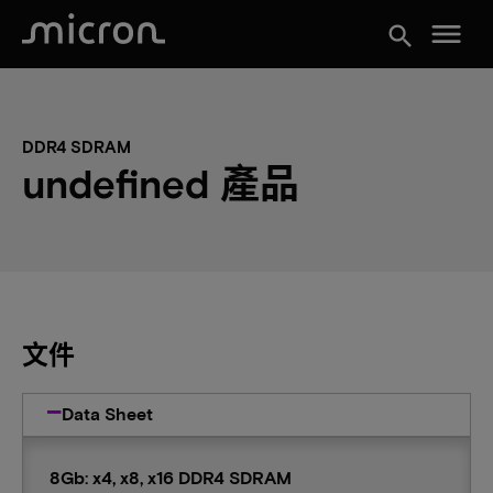
menu
search
DDR4 SDRAM
undefined 產品
文件
Data Sheet
8Gb: x4, x8, x16 DDR4 SDRAM