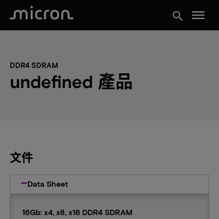
menu
search
DDR4 SDRAM
undefined 產品
文件
Data Sheet
16Gb: x4, x8, x16 DDR4 SDRAM