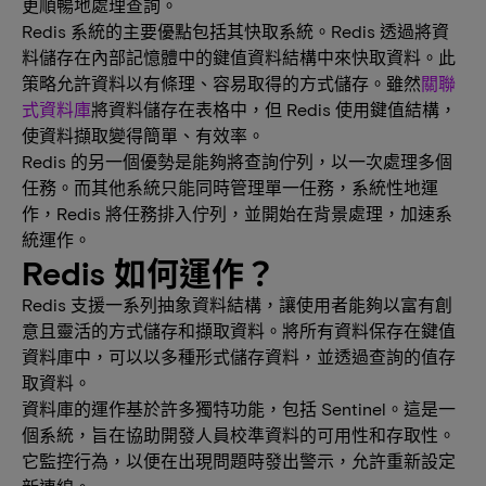
更順暢地處理查詢。
Redis 系統的主要優點包括其快取系統。Redis 透過將資
料儲存在內部記憶體中的鍵值資料結構中來快取資料。此
策略允許資料以有條理、容易取得的方式儲存。雖然
關聯
式資料庫
將資料儲存在表格中，但 Redis 使用鍵值結構，
使資料擷取變得簡單、有效率。
Redis 的另一個優勢是能夠將查詢佇列，以一次處理多個
任務。而其他系統只能同時管理單一任務，系統性地運
作，Redis 將任務排入佇列，並開始在背景處理，加速系
統運作。
Redis 如何運作？
Redis 支援一系列抽象資料結構，讓使用者能夠以富有創
意且靈活的方式儲存和擷取資料。將所有資料保存在鍵值
資料庫中，可以以多種形式儲存資料，並透過查詢的值存
取資料。
資料庫的運作基於許多獨特功能，包括 Sentinel。這是一
個系統，旨在協助開發人員校準資料的可用性和存取性。
它監控行為，以便在出現問題時發出警示，允許重新設定