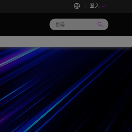
language
登入
keyboard_arrow_down
search
Search
Micron
Technology