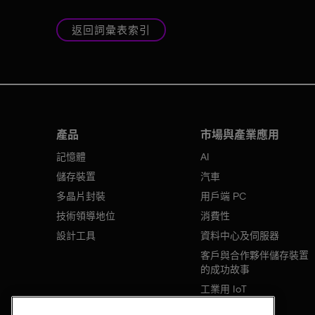
返回詞彙表索引
產品
市場與產業應用
記憶體
AI
儲存裝置
汽車
多晶片封裝
用戶端 PC
技術領導地位
消費性
設計工具
資料中心及伺服器
客戶與合作夥伴儲存裝置
的成功故事
工業用 IoT
行動裝置