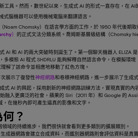
新工具。然而，數世紀以來，生成式 AI 的形式一直存在，在 
發的機械式腦機器可以使用機械電腦來翻譯語言。
Noam Chomsky）在語言學方面的工作，於 1950 年代後
rchy）
的正式文法分類系統。喬姆斯基層級結構（Chomsky h
成式 AI 和 AI 的兩大突破時刻誕生了。第一個聊天機器人 ELIZ
年，多模態 AI 程式 SHDRLU 能夠解釋自然語言命令，在模
 就理解了該命令並相應地移動了紅色方塊。
，首次展示了復發性
神經網路
和卷積神經網路，進一步展示了生成式 
生成式 AI 的興起，採用創新的神經網路訓練方法，實現真實的內
融入更廣泛的社會，蘋果的 Siri（2011 年）和 Google 的 A
大幅提升了領域，在幾秒內即可產生逼真的影像和文字。
為何？
這個領域的持續進步，我們很快就會看到更多類別的擴展類別。
。生成器網路會建立合成資料，而鑑別器網路則會評估資料是真