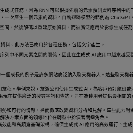
生成式任務，因為 RNN 可以根據先前的元素預測資料序列中
一次產生一個元素的資料。自動迴歸模型的範例為 ChatGPT
在空間，然後解碼以重建原始資料，而被廣泛應用於影像生成任
生資料。此方法已應用於各種任務，包括文字產生。
序列中不同元素之間的關係，因此在生成式 AI 應用中越來越受
其中一個成長的例子是許多網站廣泛納入聊天機器人。這些聊天機
驗和旅程。舉例來說，旅遊公司使用生成式 AI，為客戶預訂航
 結果現在提供廣泛的搜尋字詞和查詢，旨在為使用者提供最相關的
式、趨勢和可行的情報，進而徹底改變資料分析和見解。這些能力
體解決方案方面的領導地位在轉型中扮演著關鍵角色。
高效能和高頻寬基礎架構，確保生成式 AI 應用的高效運行。生成