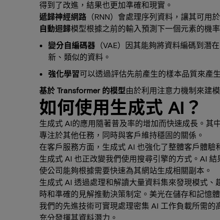
得到了改進，結果也更加準確和現實。
遞歸神經網路
（RNN）會處理序列資料，讓其可用於
自動迴歸
模型根據之前的輸入預測下一個元素的機率，
變分自編碼器
（VAE）因其能夠將資料編碼到潛
新、類似的資料。
強化學習
可以透過評估先前產生的樣本品質來產
基於 Transformer 的模型
由於利用注意力機制來建模
如何使用生成式 AI？
生成式 AI的應用隨著普及率的增加而快速成長。
專注於其他任務，同時與客戶維持穩固的關係。
在客戶服務方面，生成式 AI 也強化了整體客戶體
生成式 AI 也正改變我們使用搜尋引擎的方式。AI
使公司能夠根據需要快速為其網站生成相關副本。
生成式 AI 透過處理和解讀大量資料集來發現模
時和準確的見解推動決策制定。美光在儲存和記憶
我們的先進技術可實現處理密集 AI 工作負載所需的
充分發揮其資料潛力。