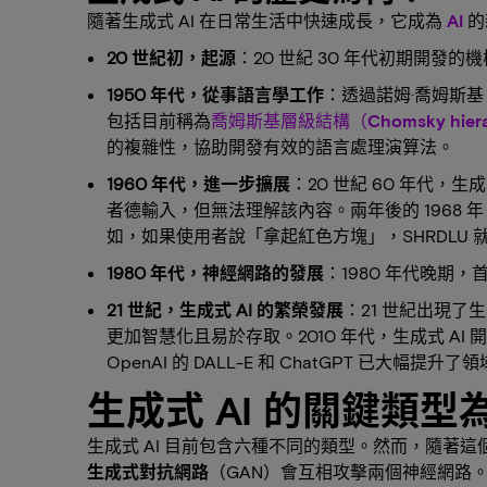
隨著生成式 AI 在日常生活中快速成長，它成為
AI
的
20 世紀初，起源
：20 世紀 30 年代初期開
1950 年代，從事語言學工作
：透過諾姆·喬姆斯基（
包括目前稱為
喬姆斯基層級結構（Chomsky hiera
的複雜性，協助開發有效的語言處理演算法。
1960 年代，進一步擴展
：20 世紀 60 年代，生
者德輸入，但無法理解該內容。兩年後的 1968 
如，如果使用者說「拿起紅色方塊」，SHRDLU
1980 年代，神經網路的發展
：1980 年代晚期
21 世紀，生成式 AI 的繁榮發展
：21 世紀出現了
更加智慧化且易於存取。2010 年代，生成式 AI 開始
OpenAI 的 DALL-E 和 ChatGPT 已
生成式 AI 的關鍵類型
生成式 AI 目前包含六種不同的類型。然而，隨著
生成式對抗網路
（GAN）會互相攻擊兩個神經網路