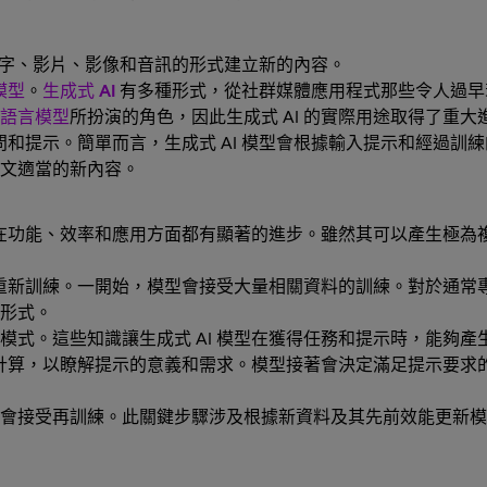
以文字、影片、影像和音訊的形式建立新的內容。
模型
。
生成式 AI
有多種形式，從社群媒體應用程式那些令人過早
語言模型
所扮演的角色，因此生成式 AI 的實際用途取得了重大
詢問和提示。簡單而言，生成式 AI 模型會根據輸入提示和經過
下文適當的新內容。
來在功能、效率和應用方面都有顯著的進步。雖然其可以產生極為複
和重新訓練。一開始，模型會接受大量相關資料的訓練。對於通常專
字形式。
模式。這些知識讓生成式 AI 模型在獲得任務和提示時，能夠
雜的計算，以瞭解提示的意義和需求。模型接著會決定滿足提示要
會接受再訓練。此關鍵步驟涉及根據新資料及其先前效能更新模型