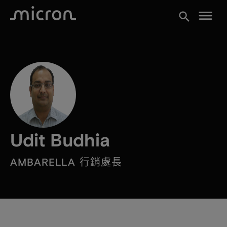
menu
search
Udit Budhia
AMBARELLA 行銷處長