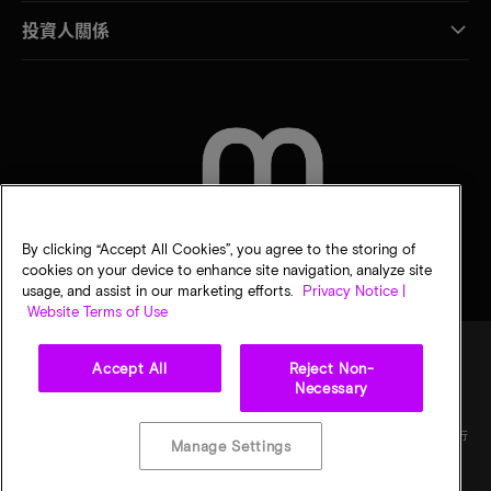
投資人關係
聯絡我們
By clicking “Accept All Cookies”, you agree to the storing of
cookies on your device to enhance site navigation, analyze site
usage, and assist in our marketing efforts.
Privacy Notice |
Website Terms of Use
Accept All
Reject Non-
Necessary
法律
美光隱私公告
銷售條款
您的隱私選擇
©
2026
Micron Technology, Inc. 保留所有權利。資訊、產品和／或規格若有變動，恕不另行
Manage Settings
通知。所有提供之資訊皆以「現況」為基準，不提供任何形式的保固。繪圖可能不符合比
例。Micron、Micron 標誌及其他所有 Micron 商標皆為 Micron Technology, Inc. 資產。其
他所有商標皆屬其各自擁有者所有。