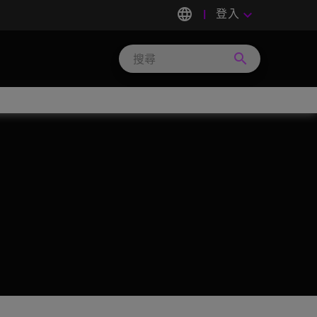
language
登入
keyboard_arrow_down
search
Search
Micron
Technology