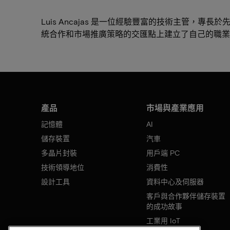
Luis Ancajas 是一位經驗豐富的技術主管，
統合作和市場推廣策略的交匯點上建立了自己的職業
產品
市場與產業應用
記憶體
AI
儲存裝置
汽車
多晶片封裝
用戶端 PC
技術領導地位
消費性
設計工具
資料中心及伺服器
客戶與合作夥伴儲存裝置
的成功故事
工業用 IoT