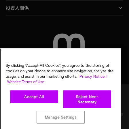
投資人關係
聯絡我們
By clicking “Accept All Cookies”, you agree to the storing of
cookies on your device to enhance site navigation, analyze site
usage, and assist in our marketing efforts.
Privacy Notice |
Website Terms of Use
Accept All
Reject Non-
Necessary
法律
美光隱私公告
銷售條款
您的隱私選擇
©
2026
Micron Technology, Inc. 保留所有權利。資訊、產品和／或規格若有變動，恕不另行
Manage Settings
通知。所有提供之資訊皆以「現況」為基準，不提供任何形式的保固。繪圖可能不符合比
例。Micron、Micron 標誌及其他所有 Micron 商標皆為 Micron Technology, Inc. 資產。其
他所有商標皆屬其各自擁有者所有。