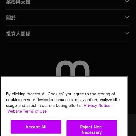
業務與支援
關於
投資人關係
聯絡我們
By clicking “Accept All Cookies”, you agree to the storing of
cookies on your device to enhance site navigation, analyze site
usage, and assist in our marketing efforts.
Privacy Notice |
Website Terms of Use
Accept All
Reject Non-
Necessary