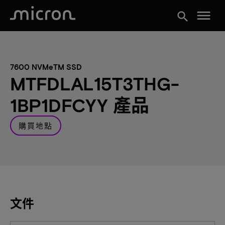
menu
search
7600 NVMeTM SSD
MTFDLAL15T3THG-
1BP1DFCYY 產品
購買地點
文件