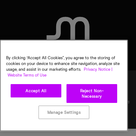
聯絡我們
By clicking “Accept All Cookies”, you agree to the storing of
cookies on your device to enhance site navigation, analyze site
usage, and assist in our marketing efforts.
Privacy Notice |
Website Terms of Use
Accept All
Reject Non-
法律
美光隱私公告
銷售條款
您的隱私選擇
Necessary
©
2026
Micron Technology, Inc. 保留所有權利。資訊、產品和／或規格若有變動，恕不另行
通知。所有提供之資訊皆以「現況」為基準，不提供任何形式的保固。繪圖可能不符合比
例。Micron、Micron 標誌及其他所有 Micron 商標皆為 Micron Technology, Inc. 資產。其
Manage Settings
他所有商標皆屬其各自擁有者所有。