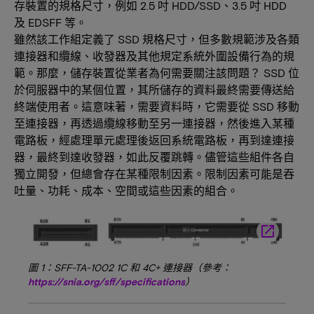
存裝置的規格尺寸，例如 2.5 吋 HDD/SSD、3.5 吋 HDD
及 EDSFF 等。
雖然該工作組定義了 SSD 規格尺寸，但多數規範涉及各類
連接器和纜線、收發器及其他規定系統外圍設備行為的規
範。那麼，儲存裝置從業者為何需要關注該問題？ SSD 位
於伺服器中的某個位置，其所儲存的資料最終需要傳送給
終端使用者。這意味著，需要資料時，它需要從 SSD 移動
至連接器，再透過纜線移動至另一連接器，然後進入某種
電路板，經處理單元處理後返回系統電路板，再到達連接
器，最終到達收發器，如此反覆跳轉。儘管這些組件各自
獨立開發，但總會存在某種限制因素。限制因素可能是吞
吐量、功耗、成本、空間或這些因素的組合。
launch
圖 1：SFF-TA-1002 1C 和 4C+ 連接器（參考：
https://snia.org/sff/specifications
）