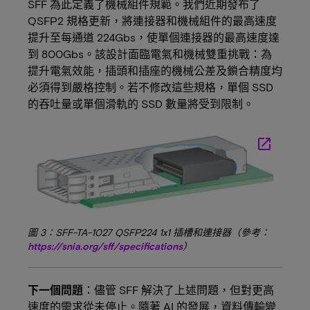
SFF 為此定義了機械組件規範。我們近期發布了
QSFP2 規格更新，將連接器和機械組件的最高速度
提升至每通道 224Gbs，使單個連接器的最高速度達
到 800Gbs。該設計面臨電氣和機械雙重挑戰：為
提升電氣效能，插頭和插座的機械公差及鎖合精度均
必須得到嚴格控制。若不修改這些規格，單個 SSD
的吞吐量或單個滑軌的 SSD 數量將受到限制。
launch
圖 3：SFF-TA-1027 QSFP224 1x1 插槽和連接器（參考：
https://snia.org/sff/specifications
）
下一個問題
：儘管 SFF 解決了上述問題，但對更高
速度的需求從未停止。隨著 AI 的發展，資料傳輸變