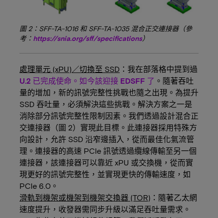
圖 2：SFF-TA-1016 和 SFF-TA-1035 混合正交連接器（參
考：
https://snia.org/sff/specifications
）
處理單元 (xPU)／切換至 SSD
：我在部落格中提到過
U.2 已完成使命。如今該迎接 EDSFF 了
。隨著吞吐
量的增加，新的訊號完整性挑戰也隨之出現。為提升
SSD 吞吐量，必須解決這些挑戰。解決方案之一是
消除部分訊號完整性限制因素。我們透過設計混合正
交連接器（圖 2）實現此目標。此連接器採用特殊方
向設計，允許 SSD 沿窄邊插入，從而最佳化氣流管
理。連接器的高速 PCIe 訊號透過纜線傳輸至另一個
連接器，該連接器可以靠近 xPU 或交換機，從而實
現更好的訊號完整性，並實現更快的傳輸速度，如
PCIe 6.0。
滑軌到機架或機架到機架交換器 (TOR)
：隨著乙太網
速度提升，收發器需同步升級以滿足吞吐量需求。