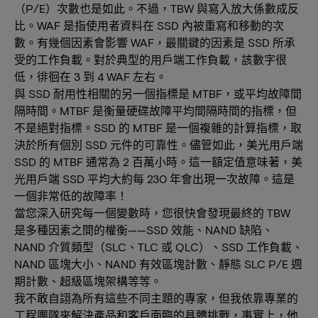
（P/E）次數也是如此。不過，TBW 與寫入放大係數成反
比。WAF 是指使用者資料在 SSD 內被重寫和移動的次
數。有幾個因素會影響 WAF，最關鍵的因素是 SSD 所承
受的工作負載。對於典型的用戶端工作負載，該數字很
低，徘徊在 3 到 4 WAF 左右。
與 SSD 耐用性相關的另一個指標是 MTBF，或平均故障間
隔時間。MTBF 是衡量硬碟故障平均間隔時間的指標，但
不是絕對指標。SSD 的 MTBF 是一個複雜的計算指標，取
決於所有個別 SSD 元件的可靠性。儘管如此，美光用戶端
SSD 的 MTBF 通常為 2 百萬小時。這一額定值意味著，美
光用戶端 SSD 平均大約每 230 年會出現一次故障。這是
一個非常低的故障率！
當您深入研究每一個變數時，您很快會發現最終的 TBW
是多種因素之間的權衡——SSD 效能、NAND 缺陷、
NAND 介質類型（SLC、TLC 或 QLC）、SSD 工作負載、
NAND 區塊大小、NAND 有效區塊計數、靜態 SLC P/E 週
期計數、超級區塊架構等等。
我不敢自詡為所有這些不同主題的專家，但我依靠專業的
工程團隊來解決產品和客戶面臨的具體挑戰，事實上，他