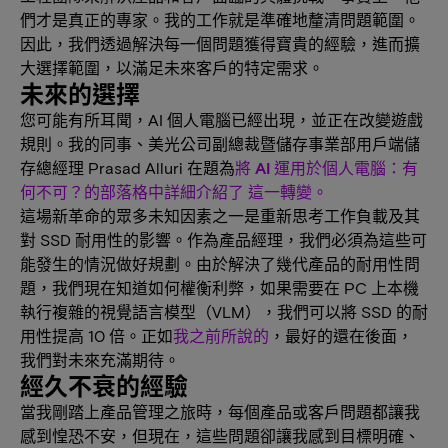
們才是真正的專家。我的工作就是準確地釐清問題範圍。
因此，我們透過解決每一個問題獲得寶貴的經驗，進而擴
大選擇範圍，以滿足未來客戶的特定需求。
未來的選擇
您可能有所耳聞，AI 個人電腦已經出現，並正在改變遊戲
規則。我的同事、美光公司副總裁暨儲存事業部用戶端儲
存總經理 Prasad Alluri 在題為
將 AI 運用於個人電腦：有
何不可？的部落格中詳細介紹了 這一轉變。
這場新革命的眾多未知因素之一是重新思考工作負載及其
對 SSD 耐用性的影響。作為產品經理，我們必須為這些可
能發生的情況做好規劃。由於解決了幾代產品的耐用性問
題，我們現在知道如何權衡利弊，如果需要在 PC 上本機
執行複雜的視覺語言模型（VLM），我們可以將 SSD 的耐
用性提高 10 倍。正如
我之前所說的
，最好的還在後面，
我們對未來充滿期待。
經久不衰的經驗
當我剛踏上產品管理之旅時，每個產品或客戶問題都讓我
感到惶恐不安，但現在，這些問題卻讓我感到目標明確、