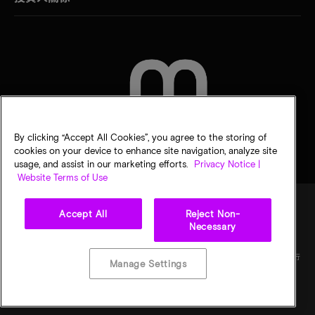
聯絡我們
By clicking “Accept All Cookies”, you agree to the storing of
cookies on your device to enhance site navigation, analyze site
usage, and assist in our marketing efforts.
Privacy Notice |
Website Terms of Use
Accept All
Reject Non-
Necessary
法律
美光隱私公告
銷售條款
您的隱私選擇
©
2026
Micron Technology, Inc. 保留所有權利。資訊、產品和／或規格若有變動，恕不另行
Manage Settings
通知。所有提供之資訊皆以「現況」為基準，不提供任何形式的保固。繪圖可能不符合比
例。Micron、Micron 標誌及其他所有 Micron 商標皆為 Micron Technology, Inc. 資產。其
他所有商標皆屬其各自擁有者所有。