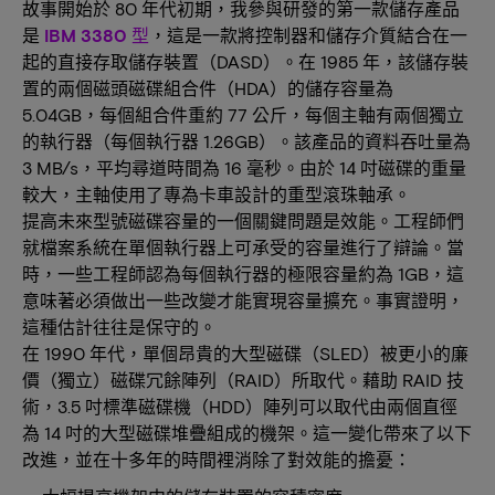
故事開始於 80 年代初期，我參與研發的第一款儲存產品
是
IBM 3380 型
，這是一款將控制器和儲存介質結合在一
起的直接存取儲存裝置（DASD）。在 1985 年，該儲存裝
置的兩個磁頭磁碟組合件（HDA）的儲存容量為
5.04GB，每個組合件重約 77 公斤，每個主軸有兩個獨立
的執行器（每個執行器 1.26GB）。該產品的資料吞吐量為
3 MB/s，平均尋道時間為 16 毫秒。由於 14 吋磁碟的重量
較大，主軸使用了專為卡車設計的重型滾珠軸承。
提高未來型號磁碟容量的一個關鍵問題是效能。工程師們
就檔案系統在單個執行器上可承受的容量進行了辯論。當
時，一些工程師認為每個執行器的極限容量約為 1GB，這
意味著必須做出一些改變才能實現容量擴充。事實證明，
這種估計往往是保守的。
在 1990 年代，單個昂貴的大型磁碟（SLED）被更小的廉
價（獨立）磁碟冗餘陣列（RAID）所取代。藉助 RAID 技
術，3.5 吋標準磁碟機（HDD）陣列可以取代由兩個直徑
為 14 吋的大型磁碟堆疊組成的機架。這一變化帶來了以下
改進，並在十多年的時間裡消除了對效能的擔憂：