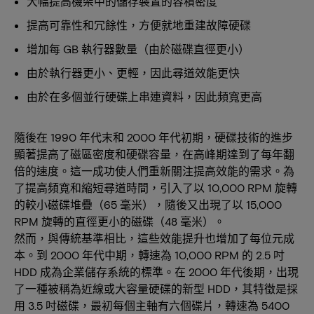
大幅提高機架中的儲存裝置的容積密度
提高可靠性和冗餘性，方便就地重建故障硬碟
增加每 GB 執行器數量（由於磁碟直徑更小）
由於執行器更小、更輕，因此尋道效能更快
由於在多個並行硬碟上串連資料，因此頻寬更高
隨後在 1990 年代末和 2000 年代初期，硬碟技術的進步
顯著提高了磁區密度和硬碟容量，在高峰期達到了每年翻
倍的速度。這一成功使人們重新關注提高效能的需求。為
了提高頻寬和縮短尋道時間，引入了以 10,000 RPM 旋轉
的較小磁碟堆疊（65 毫米），隨後又出現了以 15,000
RPM 旋轉的直徑更小的磁碟（48 毫米）。
然而，與傳統基準相比，這些效能提升也增加了每位元成
本。到 2000 年代中期，轉速為 10,000 RPM 的 2.5 吋
HDD 成為企業儲存系統的標準。在 2000 年代後期，出現
了一種被稱為近線或大容量硬碟的新型 HDD，其特徵是採
用 3.5 吋磁碟，最初每個主軸有六個碟片，轉速為 5400