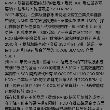
RPM。隨著氦氣密封技術的出現，現代 HDD 現在最多可
容納 11 個碟片，轉速可達 7,200 RPM。
2007 年左右，企業級儲存系統開始探索在企業資料儲存
中使用 NAND 快閃記憶體技術。這些固態磁碟（SSD）採
用非揮發性記憶體晶片代替機械磁碟，與 HDD 相比速度
更快，但成本更高。SSD 滿足了一些重要儲存場景（如
HDD 陣列中的寫緩衝區）對快速存取和極低延遲的需求。
2010 年，我幫助將首款企業級 SSD 推向市場，這是一款
由 HGST 和 Intel 聯合開發的 100GB SLC SAS 介面
SSD。
到 2010 年代中後期，隨著 SSD 位元成本的下降以及系統
架構和軟體的發展，SSD 的速度大大加快，在高效能應用
案例中，SSD 開始取代所有 15,000 RPM 和 10,000 RPM
HDD。企業級 HDD 的主流轉向近線 3.5 吋 7200 RPM 硬
碟（現在可儲存 85% 至 90% 的企業資料），但高效能應
用則讓位於 SSD。
儲存技術還在不斷發展。雖然 NAND 快閃記憶體的成本正
在下降，但由於磁性擴充限制，HDD 在提高磁區密度方面
面臨挑戰，必須採用能源輔助或熱輔助記錄等創新技術。