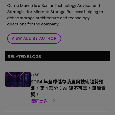
Currie Munce is a Senior Technology Advisor and
Strategist for Micron’s Storage Business helping to
define storage architecture and technology
directions for the company.
VIEW ALL BY AUTHOR
RELATED BLOGS
洞察
2024 年全球儲存裝置與技術趨勢預
測，第 1 部分：AI 銳不可當，無庸置
疑！
瞭解更多