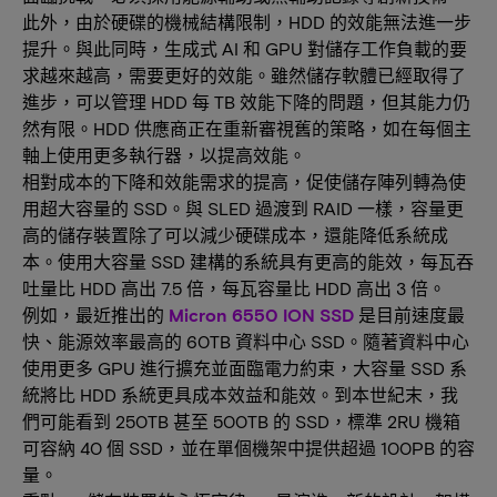
此外，由於硬碟的機械結構限制，HDD 的效能無法進一步
提升。與此同時，生成式 AI 和 GPU 對儲存工作負載的要
求越來越高，需要更好的效能。雖然儲存軟體已經取得了
進步，可以管理 HDD 每 TB 效能下降的問題，但其能力仍
然有限。HDD 供應商正在重新審視舊的策略，如在每個主
軸上使用更多執行器，以提高效能。
相對成本的下降和效能需求的提高，促使儲存陣列轉為使
用超大容量的 SSD。與 SLED 過渡到 RAID 一樣，容量更
高的儲存裝置除了可以減少硬碟成本，還能降低系統成
本。使用大容量 SSD 建構的系統具有更高的能效，每瓦吞
吐量比 HDD 高出 7.5 倍，每瓦容量比 HDD 高出 3 倍。
例如，最近推出的
Micron 6550 ION SSD
是目前速度最
快、能源效率最高的 60TB 資料中心 SSD。隨著資料中心
使用更多 GPU 進行擴充並面臨電力約束，大容量 SSD 系
統將比 HDD 系統更具成本效益和能效。到本世紀末，我
們可能看到 250TB 甚至 500TB 的 SSD，標準 2RU 機箱
可容納 40 個 SSD，並在單個機架中提供超過 100PB 的容
量。