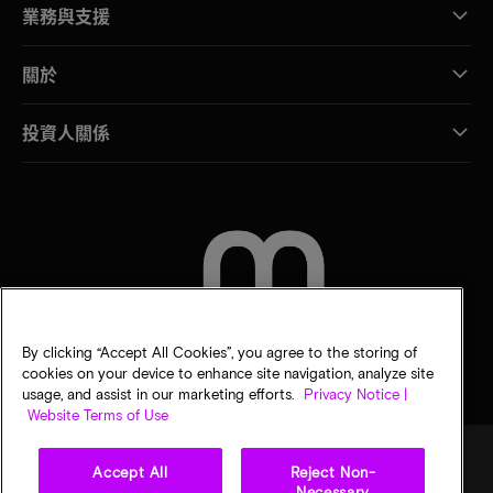
業務與支援
關於
投資人關係
聯絡我們
By clicking “Accept All Cookies”, you agree to the storing of
cookies on your device to enhance site navigation, analyze site
usage, and assist in our marketing efforts.
Privacy Notice |
Website Terms of Use
Accept All
Reject Non-
Necessary