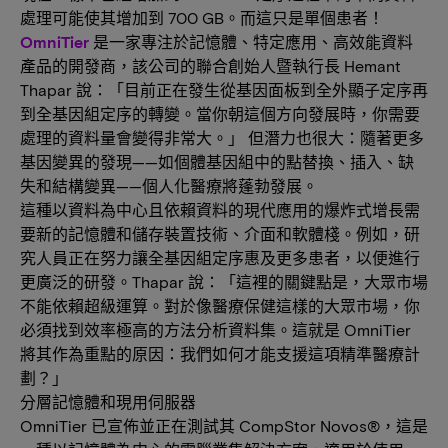
處理可能使其增加到 700 GB。而這只是單個患者！
OmniTier
是一家專注於記憶體、特定應用、高效能資料
產品的開發商，該公司的聯合創始人暨執行長 Hemant
Thapar 說：「目前正在發生從基因面板到全外顯子定序再
到全基因組定序的轉變。當你朝這個方向發展時，你需要
處理的資料量會變得非常大。」 但潛力也很大：隨著更多
基因變異的發現——如個體基因組中的點替換、插入、缺
失和結構變異——個人化醫療將蓬勃發展。
這種以資料為中心且依賴資料的現代應用的爆炸式增長需
要新的記憶體和儲存裝置技術、介面和軟體棧。例如，研
究人員正在努力讓全基因組定序惠及更多患者，以便進行
更廣泛的研發。Thapar 說：「這裡的關鍵點是，大眾市場
不能依賴超級運算。對於像醫療保健這樣的大眾市場，你
必須找到效率極高的方法分析資料集。這就是 OmniTier
將其作為重點的原因：我們如何才能支援這項精準醫療計
劃？」
分層記憶體和現用伺服器
OmniTier 已宣佈並正在測試其 CompStor Novos®，這是