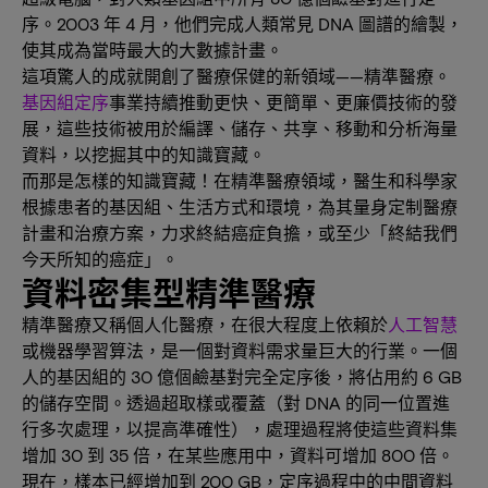
序。2003 年 4 月，他們完成人類常見 DNA 圖譜的繪製，
使其成為當時最大的大數據計畫。
這項驚人的成就開創了醫療保健的新領域——精準醫療。
基因組定序
事業持續推動更快、更簡單、更廉價技術的發
展，這些技術被用於編譯、儲存、共享、移動和分析海量
資料，以挖掘其中的知識寶藏。
而那是怎樣的知識寶藏！在精準醫療領域，醫生和科學家
根據患者的基因組、生活方式和環境，為其量身定制醫療
計畫和治療方案，力求終結癌症負擔，或至少「終結我們
今天所知的癌症」。
資料密集型精準醫療
精準醫療又稱個人化醫療，在很大程度上依賴於
人工智慧
或機器學習算法，是一個對資料需求量巨大的行業。一個
人的基因組的 30 億個鹼基對完全定序後，將佔用約 6 GB
的儲存空間。透過超取樣或覆蓋（對 DNA 的同一位置進
行多次處理，以提高準確性），處理過程將使這些資料集
增加 30 到 35 倍，在某些應用中，資料可增加 800 倍。
現在，樣本已經增加到 200 GB，定序過程中的中間資料