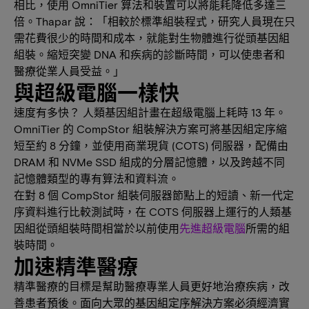
相比，使用 OmniTier 算法和裝置可以將能耗降低多達三
倍。Thapar 說：「相較於標準組裝程式，研究人員現在只
需花費很少的時間和成本，就能對生物體進行從頭基因組
組裝。縮短突變 DNA 和疾病的診斷時間，可以使患者和
醫療從業人員受益。」
與超級電腦一樣快
速度有多快？ 人類基因組計畫在超級電腦上耗時 13 年。
OmniTier 的 CompStor 組裝解決方案可將基因組定序縮
短至約 8 分鐘，並使用商業現貨 (COTS) 伺服器，配備由
DRAM 和 NVMe SSD 組成的分層記憶體，以及跨越不同
記憶體類型的專有算法和資料流。
在對 8 個 CompStor 組裝伺服器節點上的短讀、新一代定
序資料進行比較測試時，在 COTS 伺服器上運行的人類基
因組從頭組裝時間相當於以前使用
先進超級電腦
所需的組
裝時間。
加速精準醫療
精準醫療的目標是幫助醫療專業人員更好地治療疾病，改
善患者預後。面向大眾的基因組定序解決方案必須經濟實