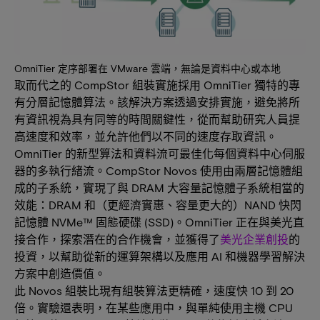
OmniTier 定序部署在 VMware 雲端，無論是資料中心或本地
取而代之的 CompStor 組裝實施採用 OmniTier 獨特的專
有分層記憶體算法。該解決方案透過安排實施，避免將所
有資訊視為具有同等的時間關鍵性，從而幫助研究人員提
高速度和效率，並允許他們以不同的速度存取資訊。
OmniTier 的新型算法和資料流可最佳化每個資料中心伺服
器的多執行緒流。CompStor Novos 使用由兩層記憶體組
成的子系統，實現了與 DRAM 大容量記憶體子系統相當的
效能：DRAM 和（更經濟實惠、容量更大的）NAND 快閃
記憶體 NVMe™ 固態硬碟 (SSD)。OmniTier 正在與美光直
接合作，探索潛在的合作機會，並獲得了
美光企業創投
的
投資，以幫助從新的運算架構以及應用 AI 和機器學習解決
方案中創造價值。
此 Novos 組裝比現有組裝算法更精確，速度快 10 到 20
倍。實驗還表明，在某些應用中，與單純使用主機 CPU