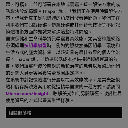
惠、可擴充，並可部署在本地或雲端。這一解決方案的成
功取決於記憶體。Thapar 說：「我們正在使用硬體解決方
案，但我們真正從記憶體的角度出發看待問題。我們正在
利用我們在固態硬碟、傳統硬碟或其他替代技術等不同記
憶體技術方面的知識來解決這些特殊問題。」
醫療保健和生命科學資訊學需要高效能，尤其當神經網絡
必須處理
多組學模型
時，例如對照檢索基因組學、環境和
生活方式的龐大資料集，以確定具有最佳效果的個人化治
療。Thapar 說：「透過以低成本提供接近超級運算的效
能，我們讓那些疲於應對診斷和治療的患者以及幫助他們
的研究人員更容易獲得全基因組定序。」
在系統中對記憶體進行分層以提高效能效率，是美光記憶
體和儲存解決方案用於促進精準醫療的一種方式。請訪問
Micron.com/Insight
，瞭解美光如何另闢蹊徑，改變世界
使用資訊的方式以豐富生活樣貌。
相關部落格