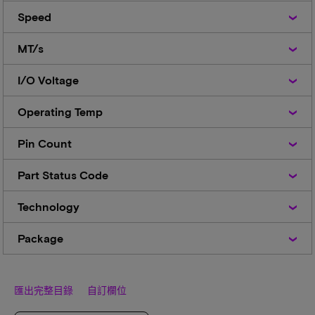
Speed
Speed
MT/s
MT/s
I/O
I/O Voltage
Voltage
Operating
Operating Temp
Temp
Pin
Pin Count
Count
Part
Part Status Code
Status
Code
Technology
Technology
Package
Package
匯出完整目錄
自訂欄位