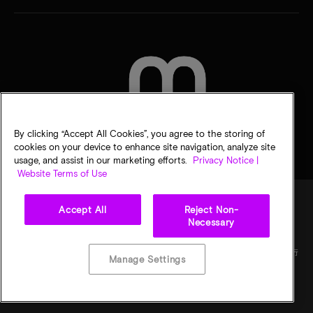
聯絡我們
By clicking “Accept All Cookies”, you agree to the storing of
cookies on your device to enhance site navigation, analyze site
usage, and assist in our marketing efforts.
Privacy Notice |
Website Terms of Use
Accept All
Reject Non-
Necessary
法律
美光隱私公告
銷售條款
您的隱私選擇
©
2026
Micron Technology, Inc. 保留所有權利。資訊、產品和／或規格若有變動，恕不另行
Manage Settings
通知。所有提供之資訊皆以「現況」為基準，不提供任何形式的保固。繪圖可能不符合比
例。Micron、Micron 標誌及其他所有 Micron 商標皆為 Micron Technology, Inc. 資產。其
他所有商標皆屬其各自擁有者所有。