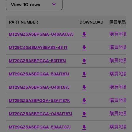
keyboard_arrow_down
View: 10 rows
PART NUMBER
DOWNLOAD
購買地點
購買地點
download
MT29GZ5A5BPGGA-046AAT.87J
購買地點
download
MT29C4G48MAYBBAKS-48 IT
購買地點
download
MT29GZ5A5BPGGA-53IT.87J
購買地點
download
MT29GZ5A5BPGGA-53AIT.87J
購買地點
download
MT29GZ5A5BPGGA-046IT.87J
購買地點
download
MT29GZ5A3BPGGA-53AIT.87K
購買地點
download
MT29GZ5A5BPGGA-046AIT.87J
購買地點
download
MT29GZ5A5BPGGA-53AAT.87J