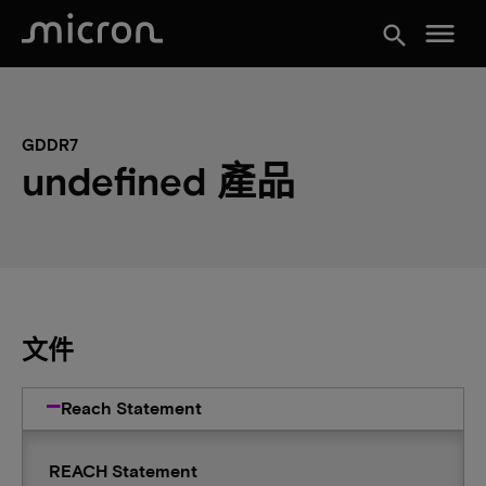
menu
search
GDDR7
undefined 產品
文件
Reach Statement
REACH Statement