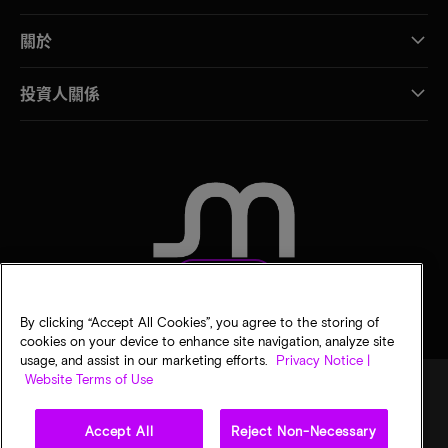
關於
投資人關係
聯絡我們
By clicking “Accept All Cookies”, you agree to the storing of
cookies on your device to enhance site navigation, analyze site
usage, and assist in our marketing efforts.
Privacy Notice |
Website Terms of Use
Accept All
Reject Non-Necessary
法律
美光隱私公告
銷售條款
您的隱私選擇