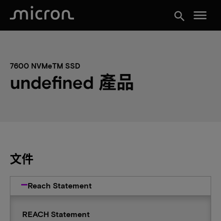
menu
search
7600 NVMeTM SSD
undefined 產品
文件
Reach Statement
REACH Statement