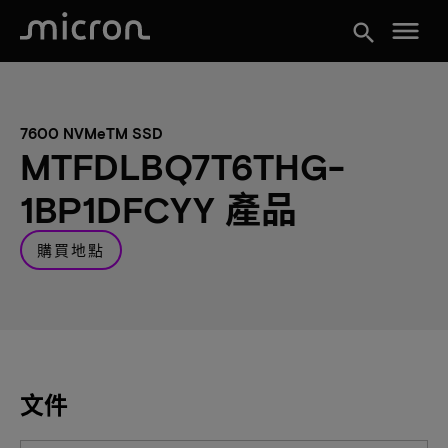
menu
search
7600 NVMeTM SSD
MTFDLBQ7T6THG-
1BP1DFCYY 產品
購買地點
文件