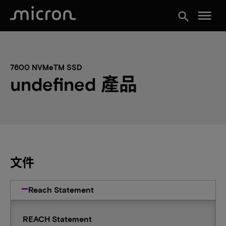
menu
search
7600 NVMeTM SSD
undefined 產品
文件
Reach Statement
REACH Statement